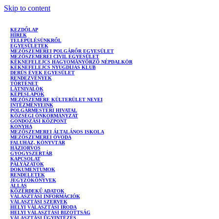
Skip to content
KEZDŐLAP
HÍREK
TELEPÜLÉSÜNKRŐL
EGYESÜLETEK
MEZŐSZEMEREI POLGÁRŐR EGYESÜLET
MEZŐSZEMEREI CIVIL EGYESÜLET
KÉKNEFELEJCS HAGYOMÁNYŐRZŐ NÉPDALKÖR
KÉKNEFELEJCS NYUGDÍJAS KLUB
DERŰS ÉVEK EGYESÜLET
RENDEZVÉNYEK
TÖRTÉNET
LÁTNIVALÓK
KÉPESLAPOK
MEZŐSZEMERE KÜLTERÜLET NEVEI
INTÉZMÉNYEINK
POLGÁRMESTERI HIVATAL
KÖZSÉGI ÖNKORMÁNYZAT
GONDOZÁSI KÖZPONT
KONYHA
MEZŐSZEMEREI ÁLTALÁNOS ISKOLA
MEZŐSZEMEREI ÓVODA
FALUHÁZ, KÖNYVTÁR
HÁZIORVOS
GYÓGYSZERTÁR
KAPCSOLAT
PÁLYÁZATOK
DOKUMENTUMOK
RENDELETEK
JEGYZŐKÖNYVEK
ÁLLÁS
KÖZÉRDEKŰ ADATOK
VÁLASZTÁSI INFORMÁCIÓK
VÁLASZTÁSI SZERVEK
HELYI VÁLASZTÁSI IRODA
HELYI VÁLASZTÁSI BIZOTTSÁG
VÁLASZTÁSI ÜGYINTÉZÉS