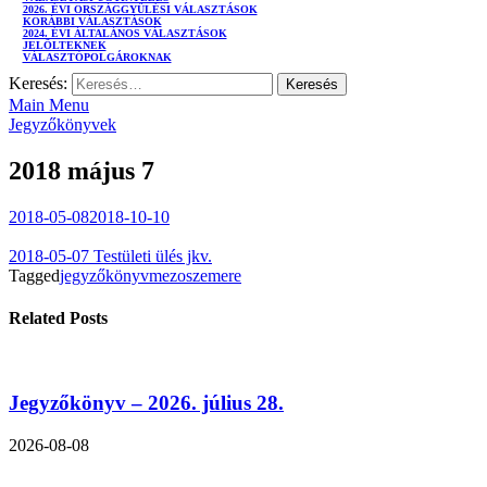
2026. ÉVI ORSZÁGGYŰLÉSI VÁLASZTÁSOK
KORÁBBI VÁLASZTÁSOK
2024. ÉVI ÁLTALÁNOS VÁLASZTÁSOK
JELÖLTEKNEK
VÁLASZTÓPOLGÁROKNAK
Keresés:
Main Menu
Jegyzőkönyvek
2018 május 7
2018-05-08
2018-10-10
2018-05-07 Testületi ülés jkv.
Tagged
jegyzőkönyv
mezoszemere
Related Posts
Jegyzőkönyv – 2026. július 28.
2026-08-08