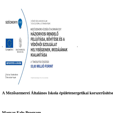
A Mezőszemerei Általános Iskola épületenergetikai korszerűsí
Magyar Falu Program