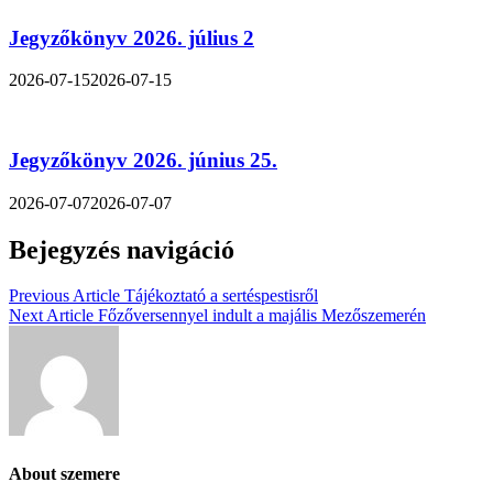
Jegyzőkönyv 2026. július 2
2026-07-15
2026-07-15
Jegyzőkönyv 2026. június 25.
2026-07-07
2026-07-07
Bejegyzés navigáció
Previous Article
Tájékoztató a sertéspestisről
Next Article
Főzőversennyel indult a majális Mezőszemerén
About szemere