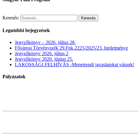
Keresés:
Legutóbbi bejegyzések
Jegyzőkönyv – 2026. július 28.
Fővárosi Törvényszék 29.Fpk.2225/2025/23. hirdetménye
Jegyzőkönyv 2026. július 2
Jegyzőkönyv 2026. június 25.
LAKOSSÁGI FELHÍVÁS -Menetrendi javaslatokat várunk!
Pályázatok