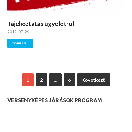
Tájékoztatás ügyeletről
2019-07-26
TOVÁBB...
1
2
…
6
Következő
VERSENYKÉPES JÁRÁSOK PROGRAM