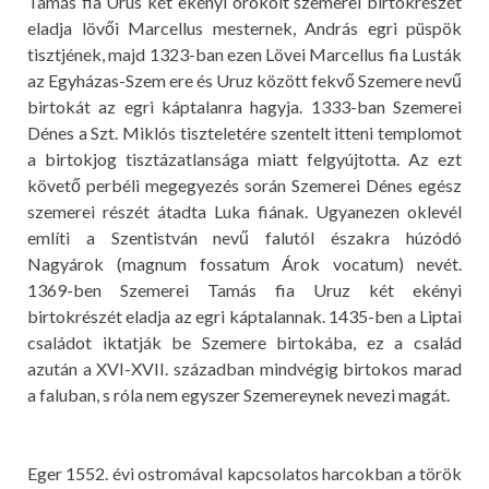
Tamás fia Urus két ekényi örökölt szemerei birtokrészét
eladja lövői Marcellus mesternek, András egri püspök
tisztjének, majd 1323-ban ezen Lövei Marcellus fia Lusták
az Egyházas-Szem ere és Uruz között fekvő Szemere nevű
birtokát az egri káptalanra hagyja. 1333-ban Szemerei
Dénes a Szt. Miklós tiszteletére szentelt itteni templomot
a birtokjog tisztázatlansága miatt felgyújtotta. Az ezt
követő perbéli megegyezés során Szemerei Dénes egész
szemerei részét átadta Luka fiának. Ugyanezen oklevél
említi a Szentistván nevű falutól északra húzódó
Nagyárok (magnum fossatum Árok vocatum) nevét.
1369-ben Szemerei Tamás fia Uruz két ekényi
birtokrészét eladja az egri káptalannak. 1435-ben a Liptai
családot iktatják be Szemere birtokába, ez a család
azután a XVI-XVII. században mindvégig birtokos marad
a faluban, s róla nem egyszer Szemereynek nevezi magát.
Eger 1552. évi ostromával kapcsolatos harcokban a török