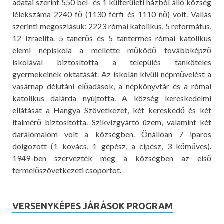
adatai szerint 550 bel- és 1 külterületi házból álló község
lélekszáma 2240 fő (1130 férfi és 1110 nő) volt. Vallás
szerinti megoszlásuk: 2223 római katolikus, 5 református,
12 izraelita. 5 tanerős és 5 tantermes római katolikus
elemi népiskola a mellette működő továbbképző
iskolával biztosította a település tanköteles
gyermekeinek oktatását. Az iskolán kívüli népművelést a
vasárnap délutáni előadások, a népkönyvtár és a római
katolikus dalárda nyújtotta. A község kereskedelmi
ellátását a Hangya Szövetkezet, két kereskedő és két
italmérő biztosította. Szikvízgyártó üzem, valamint két
darálómalom volt a községben. Önállóan 7 iparos
dolgozott (1 kovács, 1 gépész, a cipész, 3 kőműves).
1949-ben szervezték meg a községben az első
termelőszövetkezeti csoportot.
VERSENYKÉPES JÁRÁSOK PROGRAM