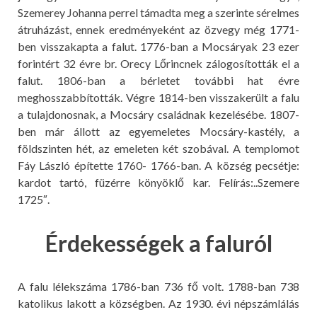
Szemerey Johanna perrel támadta meg a szerinte sérelmes
átruházást, ennek eredményeként az özvegy még 1771-
ben visszakapta a falut. 1776-ban a Mocsáryak 23 ezer
forintért 32 évre br. Orecy Lőrincnek zálogosították el a
falut. 1806-ban a bérletet további hat évre
meghosszabbították. Végre 1814-ben visszakerült a falu
a tulajdonosnak, a Mocsáry családnak kezelésébe. 1807-
ben már állott az egyemeletes Mocsáry-kastély, a
földszinten hét, az emeleten két szobával. A templomot
Fáy László építette 1760- 1766-ban. A község pecsétje:
kardot tartó, füzérre könyöklő kar. Felírás:..Szemere
1725″.
Érdekességek a faluról
A falu lélekszáma 1786-ban 736 fő volt. 1788-ban 738
katolikus lakott a községben. Az 1930. évi népszámlálás