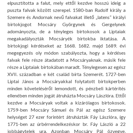
elpusztította a falut, mely ettől kezdve hosszú ideig a
puszta falvak között szerepel. 1580-ban Rudolf király a
Szemere és Andornak nevű falvakat illető „latens” királyi
birtokjogot Mocsáry Györgynek és Gergelynek
adományozta, de a tényleges birtokosok a Liptaiak
megakadályozták Mocsáryék birtokba iktatása. A
birtokjogi kérdéseket az 1668. 1682. majd 1689. évi
megegyezés oly módon szabályozta, hogy a kérdéses
falvak fele része átadatott a Mocsáryaknak. másik fele
része a Liptaiak birtokában maradt. Ténylegesen az egész
XVII. században e két család bírta Szemerét. 1727-ben
Liptai János a Mocsáryakkal folytatott birtokperben
minden követeléséről lemondott, és pénzbeli kártérítés
ellenében minden jogát átruházta Mocsáry Lászlóra. Ettől
kezdve a Mocsáryak voltak a kizárólagos birtokosok.
1759-ben Mocsáry Sámuel és Pál az egész Szemere
helységet 27 ezer forintért átruházták Fáy Lászlóra, így
1771-ben az úrbérrendelkezéskor br. Fáy László a 22
jobbágytelek ura. Azonban Mocsáry Pál özvegye,