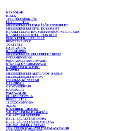
Skip
to
KEZDŐLAP
content
HÍREK
TELEPÜLÉSÜNKRŐL
EGYESÜLETEK
MEZŐSZEMEREI POLGÁRŐR EGYESÜLET
MEZŐSZEMEREI CIVIL EGYESÜLET
KÉKNEFELEJCS HAGYOMÁNYŐRZŐ NÉPDALKÖR
KÉKNEFELEJCS NYUGDÍJAS KLUB
DERŰS ÉVEK EGYESÜLET
RENDEZVÉNYEK
TÖRTÉNET
LÁTNIVALÓK
KÉPESLAPOK
MEZŐSZEMERE KÜLTERÜLET NEVEI
INTÉZMÉNYEINK
POLGÁRMESTERI HIVATAL
KÖZSÉGI ÖNKORMÁNYZAT
GONDOZÁSI KÖZPONT
KONYHA
MEZŐSZEMEREI ÁLTALÁNOS ISKOLA
MEZŐSZEMEREI ÓVODA
FALUHÁZ, KÖNYVTÁR
HÁZIORVOS
GYÓGYSZERTÁR
KAPCSOLAT
PÁLYÁZATOK
DOKUMENTUMOK
RENDELETEK
JEGYZŐKÖNYVEK
ÁLLÁS
KÖZÉRDEKŰ ADATOK
VÁLASZTÁSI INFORMÁCIÓK
VÁLASZTÁSI SZERVEK
HELYI VÁLASZTÁSI IRODA
HELYI VÁLASZTÁSI BIZOTTSÁG
VÁLASZTÁSI ÜGYINTÉZÉS
2026. ÉVI ORSZÁGGYŰLÉSI VÁLASZTÁSOK