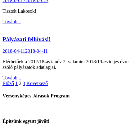
2018-09-17
2018-09-23
Tisztelt Lakosok!
Tovább...
Pályázati felhívás!!
2018-04-11
2018-04-11
Elérhetőek a 2017/18-as tanév 2. valamint 2018/19-es teljes évre
szóló pályázatok adatlapjai.
Tovább...
Bejegyzések
Előző
1
2
3
Következő
lapozása
Versenyképes Járások Program
Építsünk együtt jövőt!