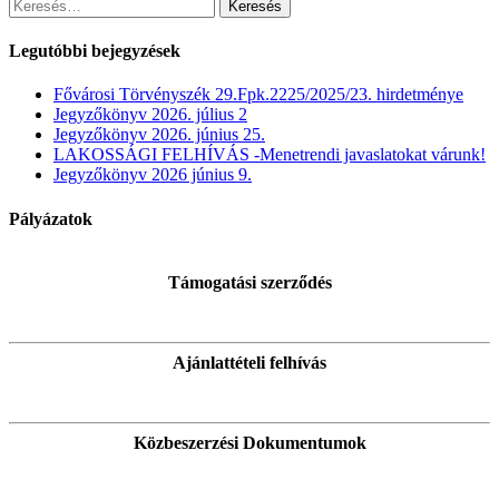
Keresés:
Legutóbbi bejegyzések
Fővárosi Törvényszék 29.Fpk.2225/2025/23. hirdetménye
Jegyzőkönyv 2026. július 2
Jegyzőkönyv 2026. június 25.
LAKOSSÁGI FELHÍVÁS -Menetrendi javaslatokat várunk!
Jegyzőkönyv 2026 június 9.
Pályázatok
Támogatási szerződés
Ajánlattételi felhívás
Közbeszerzési Dokumentumok