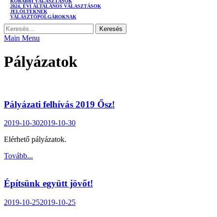
KORÁBBI VÁLASZTÁSOK
2024. ÉVI ÁLTALÁNOS VÁLASZTÁSOK
JELÖLTEKNEK
VÁLASZTÓPOLGÁROKNAK
Keresés:
Main Menu
Pályázatok
Pályázati felhívás 2019 Ősz!
2019-10-30
2019-10-30
Elérhető pályázatok.
Tovább...
Építsünk együtt jövőt!
2019-10-25
2019-10-25