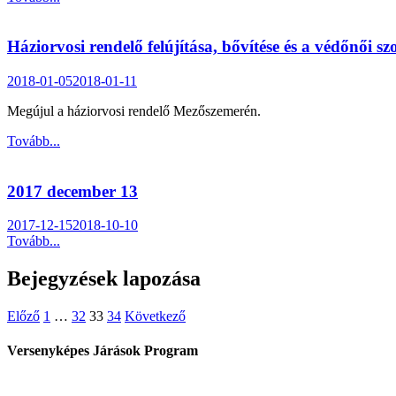
Háziorvosi rendelő felújítása, bővítése és a védőnői s
2018-01-05
2018-01-11
Megújul a háziorvosi rendelő Mezőszemerén.
Tovább...
2017 december 13
2017-12-15
2018-10-10
Tovább...
Bejegyzések lapozása
Előző
1
…
32
33
34
Következő
Versenyképes Járások Program