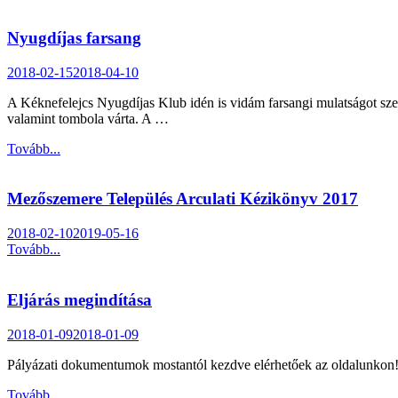
Nyugdíjas farsang
2018-02-15
2018-04-10
A Kéknefelejcs Nyugdíjas Klub idén is vidám farsangi mulatságot sze
valamint tombola várta. A …
Tovább...
Mezőszemere Település Arculati Kézikönyv 2017
2018-02-10
2019-05-16
Tovább...
Eljárás megindítása
2018-01-09
2018-01-09
Pályázati dokumentumok mostantól kezdve elérhetőek az oldalunkon
Tovább...