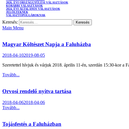
2026. ÉVI ORSZÁGGYŰLÉSI VÁLASZTÁSOK
KORÁBBI VÁLASZTÁSOK
2024. ÉVI ÁLTALÁNOS VÁLASZTÁSOK
JELÖLTEKNEK
VÁLASZTÓPOLGÁROKNAK
Keresés:
Main Menu
Magyar Költészet Napja a Faluházba
2018-04-10
2019-08-05
Szeretettel hívjuk és várjuk 2018. április 11-én, szerdán 15:30-kor a
Tovább...
Orvosi rendelő nyitva tartása
2018-04-06
2018-04-06
Tovább...
Tojásfestés a Faluházban