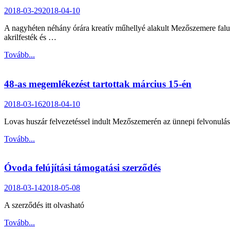
2018-03-29
2018-04-10
A nagyhéten néhány órára kreatív műhellyé alakult Mezőszemere faluház
akrilfesték és …
Tovább...
48-as megemlékezést tartottak március 15-én
2018-03-16
2018-04-10
Lovas huszár felvezetéssel indult Mezőszemerén az ünnepi felvonulás
Tovább...
Óvoda felújítási támogatási szerződés
2018-03-14
2018-05-08
A szerződés itt olvasható
Tovább...