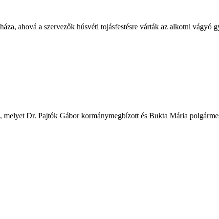
a, ahová a szervezők húsvéti tojásfestésre várták az alkotni vágyó gyer
, melyet Dr. Pajtók Gábor kormánymegbízott és Bukta Mária polgármest