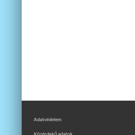
Adatvédelem
Közérdekű adatok