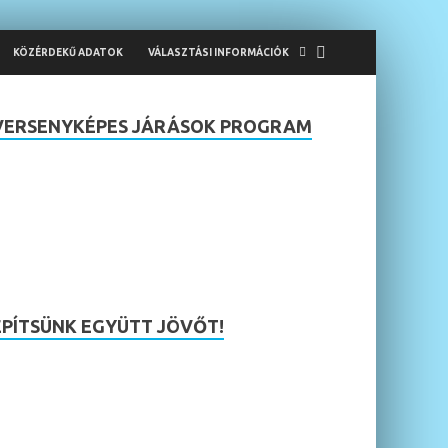
KÖZÉRDEKŰ ADATOK
VÁLASZTÁSI INFORMÁCIÓK
VERSENYKÉPES JÁRÁSOK PROGRAM
ÉPÍTSÜNK EGYÜTT JÖVŐT!