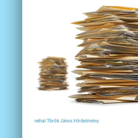
néhai Török János Hirdetmény