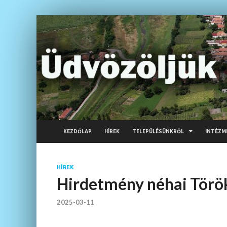
KEZDŐLAP
HÍREK
TELEPÜLÉSÜNKRŐL
INTÉZM
HÍREK
Hirdetmény néhai Törö
2025-03-11