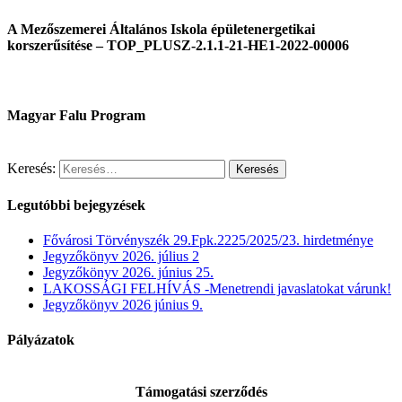
A Mezőszemerei Általános Iskola épületenergetikai
korszerűsítése – TOP_PLUSZ-2.1.1-21-HE1-2022-00006
Magyar Falu Program
Keresés:
Legutóbbi bejegyzések
Fővárosi Törvényszék 29.Fpk.2225/2025/23. hirdetménye
Jegyzőkönyv 2026. július 2
Jegyzőkönyv 2026. június 25.
LAKOSSÁGI FELHÍVÁS -Menetrendi javaslatokat várunk!
Jegyzőkönyv 2026 június 9.
Pályázatok
Támogatási szerződés