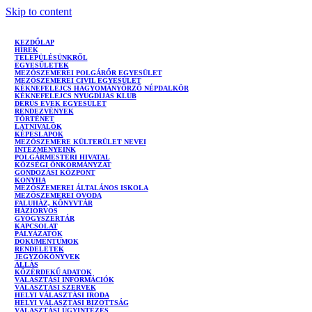
Skip to content
KEZDŐLAP
HÍREK
TELEPÜLÉSÜNKRŐL
EGYESÜLETEK
MEZŐSZEMEREI POLGÁRŐR EGYESÜLET
MEZŐSZEMEREI CIVIL EGYESÜLET
KÉKNEFELEJCS HAGYOMÁNYŐRZŐ NÉPDALKÖR
KÉKNEFELEJCS NYUGDÍJAS KLUB
DERŰS ÉVEK EGYESÜLET
RENDEZVÉNYEK
TÖRTÉNET
LÁTNIVALÓK
KÉPESLAPOK
MEZŐSZEMERE KÜLTERÜLET NEVEI
INTÉZMÉNYEINK
POLGÁRMESTERI HIVATAL
KÖZSÉGI ÖNKORMÁNYZAT
GONDOZÁSI KÖZPONT
KONYHA
MEZŐSZEMEREI ÁLTALÁNOS ISKOLA
MEZŐSZEMEREI ÓVODA
FALUHÁZ, KÖNYVTÁR
HÁZIORVOS
GYÓGYSZERTÁR
KAPCSOLAT
PÁLYÁZATOK
DOKUMENTUMOK
RENDELETEK
JEGYZŐKÖNYVEK
ÁLLÁS
KÖZÉRDEKŰ ADATOK
VÁLASZTÁSI INFORMÁCIÓK
VÁLASZTÁSI SZERVEK
HELYI VÁLASZTÁSI IRODA
HELYI VÁLASZTÁSI BIZOTTSÁG
VÁLASZTÁSI ÜGYINTÉZÉS