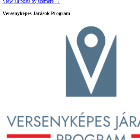
View all posts by szemere →
Versenyképes Járások Program