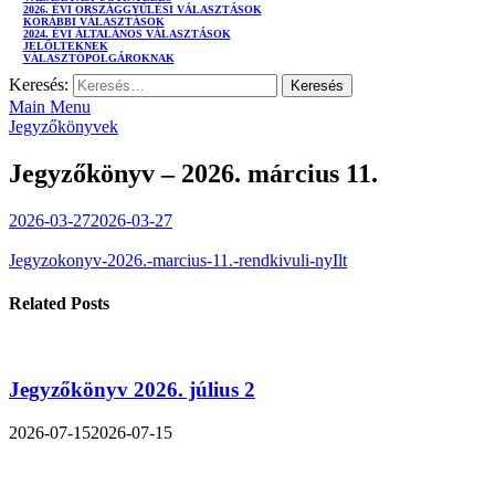
2026. ÉVI ORSZÁGGYŰLÉSI VÁLASZTÁSOK
KORÁBBI VÁLASZTÁSOK
2024. ÉVI ÁLTALÁNOS VÁLASZTÁSOK
JELÖLTEKNEK
VÁLASZTÓPOLGÁROKNAK
Keresés:
Main Menu
Jegyzőkönyvek
Jegyzőkönyv – 2026. március 11.
2026-03-27
2026-03-27
Jegyzokonyv-2026.-marcius-11.-rendkivuli-nyIlt
Related Posts
Jegyzőkönyv 2026. július 2
2026-07-15
2026-07-15