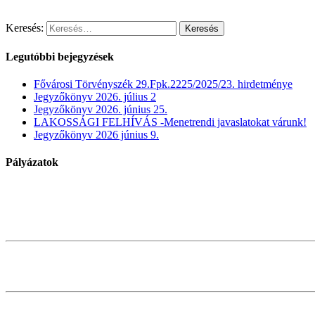
Keresés:
Legutóbbi bejegyzések
Fővárosi Törvényszék 29.Fpk.2225/2025/23. hirdetménye
Jegyzőkönyv 2026. július 2
Jegyzőkönyv 2026. június 25.
LAKOSSÁGI FELHÍVÁS -Menetrendi javaslatokat várunk!
Jegyzőkönyv 2026 június 9.
Pályázatok