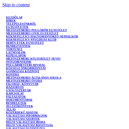
Skip to content
KEZDŐLAP
HÍREK
TELEPÜLÉSÜNKRŐL
EGYESÜLETEK
MEZŐSZEMEREI POLGÁRŐR EGYESÜLET
MEZŐSZEMEREI CIVIL EGYESÜLET
KÉKNEFELEJCS HAGYOMÁNYŐRZŐ NÉPDALKÖR
KÉKNEFELEJCS NYUGDÍJAS KLUB
DERŰS ÉVEK EGYESÜLET
RENDEZVÉNYEK
TÖRTÉNET
LÁTNIVALÓK
KÉPESLAPOK
MEZŐSZEMERE KÜLTERÜLET NEVEI
INTÉZMÉNYEINK
POLGÁRMESTERI HIVATAL
KÖZSÉGI ÖNKORMÁNYZAT
GONDOZÁSI KÖZPONT
KONYHA
MEZŐSZEMEREI ÁLTALÁNOS ISKOLA
MEZŐSZEMEREI ÓVODA
FALUHÁZ, KÖNYVTÁR
HÁZIORVOS
GYÓGYSZERTÁR
KAPCSOLAT
PÁLYÁZATOK
DOKUMENTUMOK
RENDELETEK
JEGYZŐKÖNYVEK
ÁLLÁS
KÖZÉRDEKŰ ADATOK
VÁLASZTÁSI INFORMÁCIÓK
VÁLASZTÁSI SZERVEK
HELYI VÁLASZTÁSI IRODA
HELYI VÁLASZTÁSI BIZOTTSÁG
VÁLASZTÁSI ÜGYINTÉZÉS