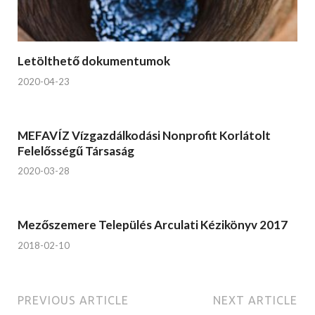
Letölthető dokumentumok
2020-04-23
MEFAVÍZ Vízgazdálkodási Nonprofit Korlátolt
Felelősségű Társaság
2020-03-28
Mezőszemere Település Arculati Kézikönyv 2017
2018-02-10
PREVIOUS ARTICLE
NEXT ARTICLE