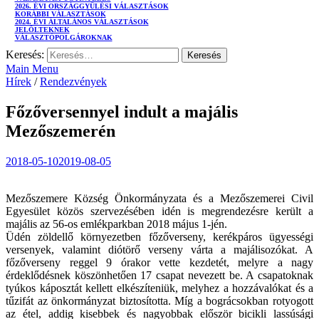
2026. ÉVI ORSZÁGGYŰLÉSI VÁLASZTÁSOK
KORÁBBI VÁLASZTÁSOK
2024. ÉVI ÁLTALÁNOS VÁLASZTÁSOK
JELÖLTEKNEK
VÁLASZTÓPOLGÁROKNAK
Keresés:
Main Menu
Hírek
/
Rendezvények
Főzőversennyel indult a majális
Mezőszemerén
2018-05-10
2019-08-05
Mezőszemere Község Önkormányzata és a Mezőszemerei Civil
Egyesület közös szervezésében idén is megrendezésre került a
majális az 56-os emlékparkban 2018 május 1-jén.
Üdén zöldellő környezetben főzőverseny, kerékpáros ügyességi
versenyek, valamint diótörő verseny várta a majálisozókat. A
főzőverseny reggel 9 órakor vette kezdetét, melyre a nagy
érdeklődésnek köszönhetően 17 csapat nevezett be. A csapatoknak
tyúkos káposztát kellett elkészíteniük, melyhez a hozzávalókat és a
tűzifát az önkormányzat biztosította. Míg a bográcsokban rotyogott
az étel, addig kisebbek és nagyobbak először bicikli lassúsági