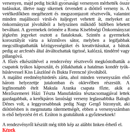
versenyen, majd pedig bicikli gyorsasági versenyen mérhették össze
tudásukat, illetve nagy sikernek örvendett a diótörő verseny is. A
vetélkedőkben megéhezett és megszomjazott résztvevők, valamint
minden majálisozó virsli-és italjegyet vehetett át, melyeket az
önkormányzat jóvoltából a helyszínen működő büfében lehetett
beváltani. A gyermekek örömére a Roma Kisebbségi Önkormányzat
jégkrém jegyeket osztott a fiataloknak. Szintén a gyermekek
korosztályát várta a kézműves sátor, melyben a legifjabbak
megcsillogtathatták kézügyességüket és kreativitásukat, a bátrak
pedig az arcfestés által átváltozhattak tigrissé, kalózzá, tündérré vagy
pillangóvá.
A főzés elkészültével a rendezvény résztvevői megkóstolhatták a
csapatok tyúkos káposztáit, és jóllakhattak a hatalmas kondér tyúk-
húslevessel Kiss Lászlóné és Bukta Ferencné jóvoltából.
A majálist eredményhirdetés zárta, ahol minden versenyszám első
három helyezettje jutalomban és oklevélben részesült. A
legfinomabb ételt Makula Aranka csapata főzte, akik a
Mezőszemerei Házi Tészta Manufaktúra tésztacsomagjával lettek
gazdagabbak, a kerékpáros lassúsági verseny leglassabbika Balogh
Dénes volt, a leggyorsabbnak pedig Nagy Gergő bizonyult, aki
diótörésben is megmutatta rátermettségét, ebben a versenyszámban
is első helyezést ért el. Ezúton is gratulálunk a győzteseknek!
A rendezvényről készült még több kép az alábbi linken érhető el.
Képek