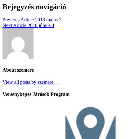
Bejegyzés navigáció
Previous Article
2018 május 7
Next Article
2018 június 4
About szemere
View all posts by szemere →
Versenyképes Járások Program