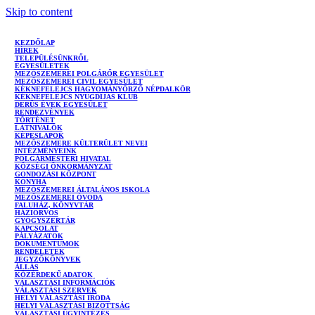
Skip to content
KEZDŐLAP
HÍREK
TELEPÜLÉSÜNKRŐL
EGYESÜLETEK
MEZŐSZEMEREI POLGÁRŐR EGYESÜLET
MEZŐSZEMEREI CIVIL EGYESÜLET
KÉKNEFELEJCS HAGYOMÁNYŐRZŐ NÉPDALKÖR
KÉKNEFELEJCS NYUGDÍJAS KLUB
DERŰS ÉVEK EGYESÜLET
RENDEZVÉNYEK
TÖRTÉNET
LÁTNIVALÓK
KÉPESLAPOK
MEZŐSZEMERE KÜLTERÜLET NEVEI
INTÉZMÉNYEINK
POLGÁRMESTERI HIVATAL
KÖZSÉGI ÖNKORMÁNYZAT
GONDOZÁSI KÖZPONT
KONYHA
MEZŐSZEMEREI ÁLTALÁNOS ISKOLA
MEZŐSZEMEREI ÓVODA
FALUHÁZ, KÖNYVTÁR
HÁZIORVOS
GYÓGYSZERTÁR
KAPCSOLAT
PÁLYÁZATOK
DOKUMENTUMOK
RENDELETEK
JEGYZŐKÖNYVEK
ÁLLÁS
KÖZÉRDEKŰ ADATOK
VÁLASZTÁSI INFORMÁCIÓK
VÁLASZTÁSI SZERVEK
HELYI VÁLASZTÁSI IRODA
HELYI VÁLASZTÁSI BIZOTTSÁG
VÁLASZTÁSI ÜGYINTÉZÉS