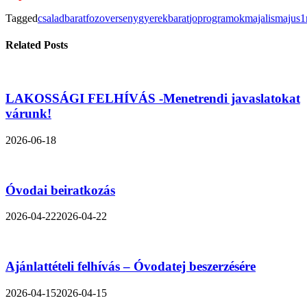
Tagged
csaladbarat
fozoverseny
gyerekbarat
joprogramok
majalis
majus1
Related Posts
LAKOSSÁGI FELHÍVÁS -Menetrendi javaslatokat
várunk!
2026-06-18
Óvodai beiratkozás
2026-04-22
2026-04-22
Ajánlattételi felhívás – Óvodatej beszerzésére
2026-04-15
2026-04-15