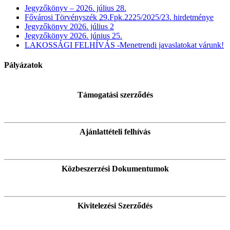
Jegyzőkönyv – 2026. július 28.
Fővárosi Törvényszék 29.Fpk.2225/2025/23. hirdetménye
Jegyzőkönyv 2026. július 2
Jegyzőkönyv 2026. június 25.
LAKOSSÁGI FELHÍVÁS -Menetrendi javaslatokat várunk!
Pályázatok
Támogatási szerződés
Ajánlattételi felhívás
Közbeszerzési Dokumentumok
Kivitelezési Szerződés